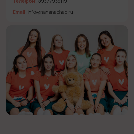
Телефон:
89377933119
Email:
info@nananachac.ru