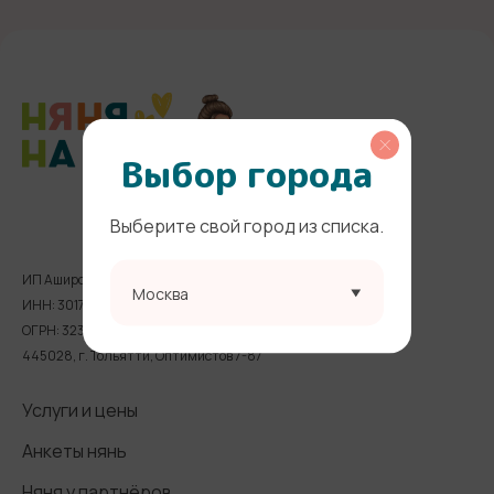
Выбор города
Выберите свой город из списка.
ИП Аширова Альфия Рзабековна
Москва
ИНН: 301728106700
ОГРН: 323631200014894
445028, г. Тольятти, Оптимистов 7-87
Услуги и цены
Анкеты нянь
Няня у партнёров